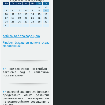
Сегодня: Воскресенье, 9 Августа
Пн
Вт
Ср
Чт
Пт
Сб
Вс
1
2
3
4
5
6
7
8
9
10
11
12
13
14
15
16
17
18
19
20
21
22
23
24
25
26
27
28
29
30
31
вебкам работа парой, nm
Fineber фасадная панель скала
мелованный
>>
Полтавченко: Петербург
закончил год с неплохими
показателями
>>
Валерий Шанцев 24 февраля
представит опыт развития
региональных авиаперевозок
на всероссийском совещании в
Самаре