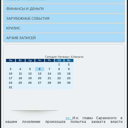
ФИНАНСЫ И ДЕНЬГИ
ЗАРУБЕЖНЫЕ СОБЫТИЯ
КРИЗИС
АРХИВ ЗАПИСЕЙ
Сегодня: Четверг, 6 Августа
Пн
Вт
Ср
Чт
Пт
Сб
Вс
1
2
3
4
5
6
7
8
9
10
11
12
13
14
15
16
17
18
19
20
21
22
23
24
25
26
27
28
29
30
31
>>
И.о. главы Саранского: в
нашем поселении произошла попытка захвата власти