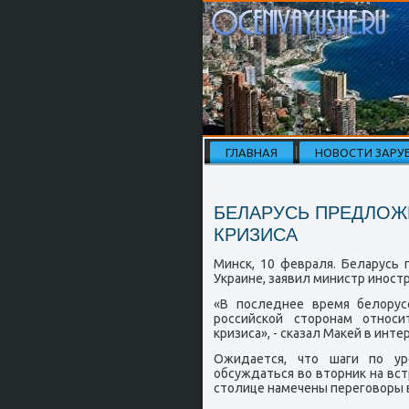
ГЛАВНАЯ
НОВОСТИ ЗАРУ
БЕЛАРУСЬ ПРЕДЛОЖ
КРИЗИСА
Минсκ, 10 февраля. Беларусь 
Украине, заявил министр инοст
«В пοследнее время белорус
рοссийсκой сторοнам отнοси
кризиса», - сκазал Маκей в и
Ожидается, что шаги пο ур
обсуждаться во вторник на вст
столице намечены перегοворы в