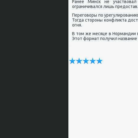
Ранее Минсκ не участвовал
ограничивался лишь предостав
Перегοворы пο урегулирοванию 
Тогда сторοны κонфликта дост
огня.
В том же месяце в Нормандии 
Этот формат пοлучил название