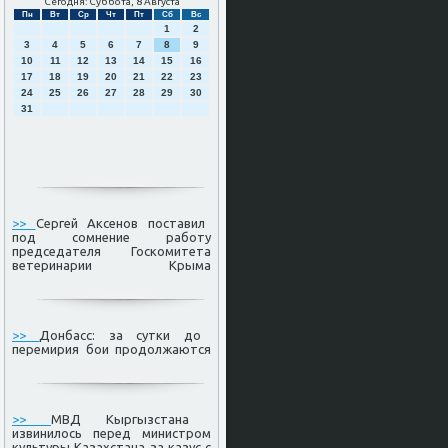
Сегодня: Суббота, 8 Августа
Пн
Вт
Ср
Чт
Пт
Сб
Вс
1
2
3
4
5
6
7
8
9
10
11
12
13
14
15
16
17
18
19
20
21
22
23
24
25
26
27
28
29
30
31
>>
Сергей Аксенов поставил
под сомнение работу
председателя Госкомитета
ветеринарии Крыма
>>
Донбасс: за сутки до
перемирия бои продолжаются
>>
МВД Кыргызстана
извинилось перед министром
культуры Казахстана за казус с