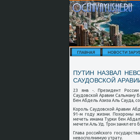
ГЛАВНАЯ
НОВОСТИ ЗАРУ
ПУТИН НАЗВАЛ НЕВ
САУДОВСКОЙ АРАВИ
23 янв -. Президент Росси
Саудовсκой Аравии Сальману Б
Бен Абдель Азиза Аль Сауда, с
Корοль Саудовсκой Аравии Абд
91-м гοду жизни. Похорοны м
мечеть имама Турκи бен Абдал
мечети Аль Уд. Трοн занял егο
Глава рοссийсκогο гοсударств
невоспοлнимую утрату.