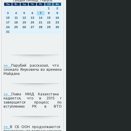
Сегодня: Пятница, 7 Августа
Пн
Вт
Ср
Чт
Пт
Сб
Вс
1
2
3
4
5
6
7
8
9
10
11
12
13
14
15
16
17
18
19
20
21
22
23
24
25
26
27
28
29
30
31
>>
Парубий рассказал, что
сломало Януковича во времена
Майдана
>>
Глава МИД Казахстана
надеется, что в 2015 г
завершится процесс по
вступлению РК в ВТО
>>
В СБ ООН продолжаются
переговоры по вопросу минских