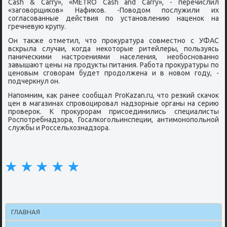
Cash & Carry», «METRO Cash and Carry», - перечислил
«заговорщиков» Нафиков. -Поводом послужили их
согласованные действия по установлению наценок на
гречневую крупу.
Он также отметил, что прокуратура совместно с УФАС
вскрыла случаи, когда некоторые ритейлеры, пользуясь
паническими настроениями населения, необоснованно
завышают цены на продукты питания. Работа прокуратуры по
ценовым сговорам будет продолжена и в новом году, -
подчеркнул он.
Напомним, как ранее сообщал ProKazan.ru, что резкий скачок
цен в магазинах спровоцировал надзорные органы на серию
проверок. К прокурорам присоединились специалисты
Роспотребнадзора, Госалкогольинспеции, антимонопольной
службы и Россельхознадзора.
ГЛАВНАЯ