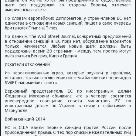
Вашингтон же не хотел бы предпринимать существенные
шаги без поддержки со стороны Европы, отмечает
американская газета.
По словам европейских дипломатов, у стран-членов ЕС нет
единства в отношении новых санкций, пишет в свою очередь
британская Financial Times.
По данным The Wall Street Journal, конкретных предложений
в отношении санкций в ЕС пока нет, обсуждение вариантов
только начинается. Любые новые шаги должны быть
поддержаны всеми 28 странами - между тем, против могут
высказаться Венгрия, Кипр и Греция.
Искатели отключений
Из нереализованных угроз, которые звучали в прошлом,
осталось только отключение системы банковских переводов
SWIFT, напоминает газета.
Верховный представитель ЕС по иностранным делам
Федерика Могерини объявила, что в четверг состоится
внеочередное совещание совета министров ЕС по
иностранным делам по Украине в связи с событиями в
Мариуполе.
Война санкций-2014
ЕС и США ввели первые санкции против России после
присоединения Крыма. С тех пор списки нежелательных лиц