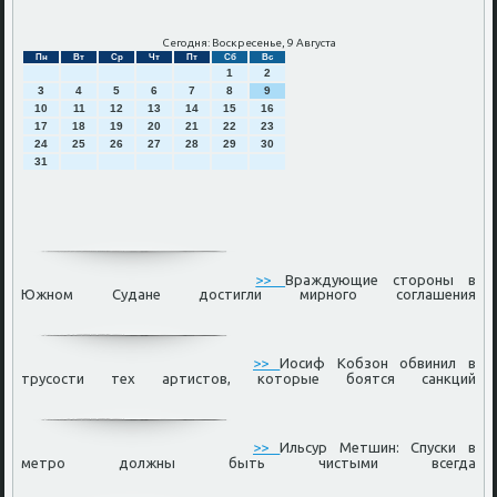
Сегодня: Воскресенье, 9 Августа
Пн
Вт
Ср
Чт
Пт
Сб
Вс
1
2
3
4
5
6
7
8
9
10
11
12
13
14
15
16
17
18
19
20
21
22
23
24
25
26
27
28
29
30
31
>>
Враждующие стороны в
Южном Судане достигли мирного соглашения
>>
Иосиф Кобзон обвинил в
трусости тех артистов, которые боятся санкций
>>
Ильсур Метшин: Спуски в
метро должны быть чистыми всегда