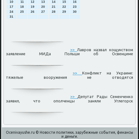
10
11
12
13
14
15
16
17
18
19
20
21
22
23
24
25
26
27
28
29
30
31
>>
Лавров назвал кощунством
заявление МИДа Польши об Освенциме
>>
Конфликт на Украине:
тяжелые вооружения не отводятся
>>
Депутат Рады Семенченко
заявил, что ополченцы заняли Углегорск
Ocenivayushe.ru © Новости политики, зарубежные события, финансы
и деньги.