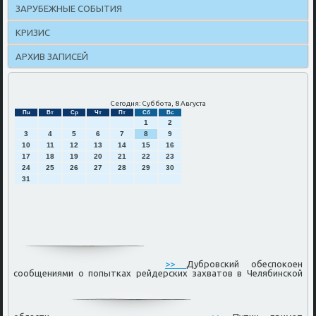
ЗАРУБЕЖНЫЕ СОБЫТИЯ
КРИЗИС
АРХИВ ЗАПИСЕЙ
Сегодня: Суббота, 8 Августа
Пн
Вт
Ср
Чт
Пт
Сб
Вс
1
2
3
4
5
6
7
8
9
10
11
12
13
14
15
16
17
18
19
20
21
22
23
24
25
26
27
28
29
30
31
>>
Дубровский обеспокоен
сообщениями о попытках рейдерских захватов в Челябинской