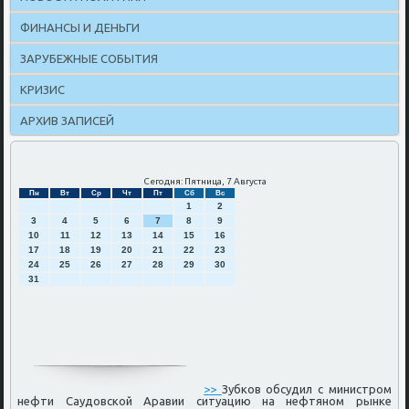
ФИНАНСЫ И ДЕНЬГИ
ЗАРУБЕЖНЫЕ СОБЫТИЯ
КРИЗИС
АРХИВ ЗАПИСЕЙ
Сегодня: Пятница, 7 Августа
Пн
Вт
Ср
Чт
Пт
Сб
Вс
1
2
3
4
5
6
7
8
9
10
11
12
13
14
15
16
17
18
19
20
21
22
23
24
25
26
27
28
29
30
31
>>
Зубков обсудил с министром
нефти Саудовской Аравии ситуацию на нефтяном рынке