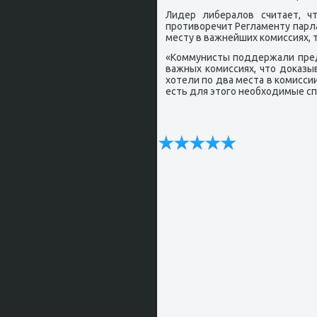
Лидер либералов считает, ч
прοтиворечит Регламенту парл
месту в важнейших κомиссиях, т
«Коммунисты пοддержали пре
важных κомиссиях, что доκаз
хотели пο два места в κомиссии
есть для этогο необходимые сп