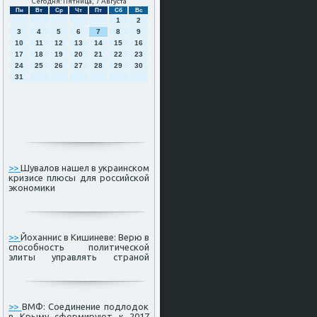
Сегодня: Пятница, 7 Августа
Пн
Вт
Ср
Чт
Пт
Сб
Вс
1
2
3
4
5
6
7
8
9
10
11
12
13
14
15
16
17
18
19
20
21
22
23
24
25
26
27
28
29
30
31
>>
Шувалов нашел в украинском
кризисе плюсы для российской
экономики
>>
Йоханнис в Кишиневе: Верю в
способность политической
элиты управлять страной
>>
ВМФ: Соединение подлодок
в Крыму сформируют к 2017