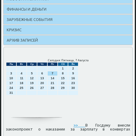
ФИНАНСЫ И ДЕНЬГИ
ЗАРУБЕЖНЫЕ СОБЫТИЯ
КРИЗИС
АРХИВ ЗАПИСЕЙ
Сегодня: Пятница, 7 Августа
Пн
Вт
Ср
Чт
Пт
Сб
Вс
1
2
3
4
5
6
7
8
9
10
11
12
13
14
15
16
17
18
19
20
21
22
23
24
25
26
27
28
29
30
31
>>
В Госдуму внесли
законопроект о наказании за зарплату в конвертах