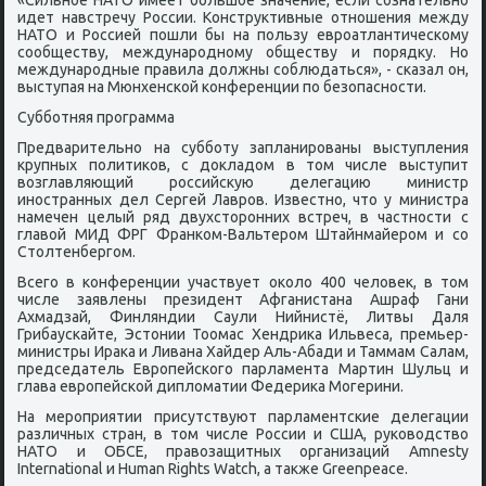
«Сильное НАТО имеет большое значение, если сознательно
идет навстречу России. Конструктивные отношения между
НАТО и Россией пошли бы на пользу евроатлантическому
сообществу, международному обществу и порядку. Но
международные правила должны соблюдаться», - сказал он,
выступая на Мюнхенской конференции по безопасности.
Субботняя программа
Предварительно на субботу запланированы выступления
крупных политиков, с докладом в том числе выступит
возглавляющий российскую делегацию министр
иностранных дел Сергей Лавров. Известно, что у министра
намечен целый ряд двухсторонних встреч, в частности с
главой МИД ФРГ Франком-Вальтером Штайнмайером и со
Столтенбергом.
Всего в конференции участвует около 400 человек, в том
числе заявлены президент Афганистана Ашраф Гани
Ахмадзай, Финляндии Саули Нийнистё, Литвы Даля
Грибаускайте, Эстонии Тоомас Хендрика Ильвеса, премьер-
министры Ирака и Ливана Хайдер Аль-Абади и Таммам Салам,
председатель Европейского парламента Мартин Шульц и
глава европейской дипломатии Федерика Могерини.
На мероприятии присутствуют парламентские делегации
различных стран, в том числе России и США, руководство
НАТО и ОБСЕ, правозащитных организаций Amnesty
International и Human Rights Watch, а также Greenpeace.