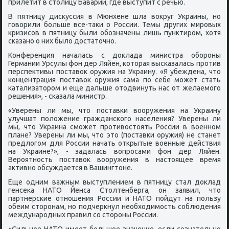
прилетит в столицу Баварии, где выступит с речью.
В пятницу дискуссия в Мюнхене шла вокруг Украины, но
говорили больше все-таки о России. Темы других мировых
кризисов в пятницу были обозначены лишь пунктиром, хотя
сказано о них было достаточно.
Конференция началась с доклада министра обороны
Германии Урсулы фон дер Ляйен, которая высказалась против
перспективы поставок оружия на Украину. «Я убеждена, что
концентрация поставок оружия сама по себе может стать
катализатором и еще дальше отодвинуть нас от желаемого
решения», - сказала министр.
«Уверены ли мы, что поставки вооружения на Украину
улучшат положение гражданского населения? Уверены ли
мы, что Украина сможет противостоять России в военном
плане? Уверены ли мы, что это (поставки оружия) не станет
предлогом для России начать открытые военные действия
на Украине?», - задалась вопросами фон дер Ляйен.
Вероятность поставок вооружения в настоящее время
активно обсуждается в Вашингтоне.
Еще одним важным выступлением в пятницу стал доклад
генсека НАТО Йенса Столтенберга, он заявил, что
партнерские отношения России и НАТО пойдут на пользу
обеим сторонам, но подчеркнул необходимость соблюдения
международных правил со стороны России.