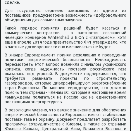
сделке.
Для государств, серьезно зависящих от одного из
поставщиков, предусмотрена возможность «добровольного
объединения для совместных закупок».
Такой порядок принятия решений будет касаться и
коммерческих контрактов - в частности, соглашений
немецких концернов Wintershall и E.On с «Газпромом», хотя
еще в апреле 2014 года правительство ФРГ утверждало, что
в частные договоренности оно вмешиваться не будет.
В январе Европарламент принял резолюцию о проведении
политики энергетической безопасности. Необходимость
пересмотреть этот вопрос возникла с началом украинского
кризиса, когда надежность поставок российского газа
оказалась под угрозой. В документе подчеркивается, что
требуется развивать проекты по строительству
газопроводов, которые диверсифицируют энергоснабжение
стран Евросоюза. По мнению евродепутатов, это должно
помочь тем странам - членам ЕС, которые в настоящее время
«вынуждены полагаться на Россию как на единственного
поставщика» энергоресурсов.
В резолюции указано, что важное значение для обеспечения
энергетической безопасности Евросоюза имеют стабильные
поставки газа на Украину. Документ предлагает разработать
программы сотрудничества с Киевом, а также со странами
Южного Кавказа, Центральной Азии, Ближнего Востока и