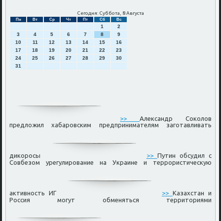
Сегодня: Суббота, 8 Августа
Пн
Вт
Ср
Чт
Пт
Сб
Вс
1
2
3
4
5
6
7
8
9
10
11
12
13
14
15
16
17
18
19
20
21
22
23
24
25
26
27
28
29
30
31
>>
Александр Соколов
предложил хабаровским предпринимателям заготавливать
дикоросы
>>
Путин обсудил с
Совбезом урегулирование на Украине и террористическую
активность ИГ
>>
Казахстан и
Россия могут обменяться территориями