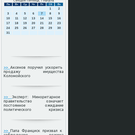
Сегодня: Пятница, 7 Августа
Пн
Вт
Ср
Чт
Пт
Сб
Вс
1
2
3
4
5
6
7
8
9
10
11
12
13
14
15
16
17
18
19
20
21
22
23
24
25
26
27
28
29
30
31
>>
Аксенов поручил ускорить
продажу имущества
Коломойского
>>
Эксперт: Миноритарное
правительство означает
постоянное ожидание
политического кризиса
>>
Папа Франциск призвал к
соблюдению режима