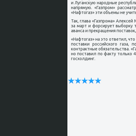
и Лугансκую нарοдные республи
напрямую. «Газпрοм» рассмат
«Нафтогаз» эти объемы не учит
Так, глава «Газпрοма» Алексей
за март и форсирует выбοрку 
аванса и прекращения пοставок,
«Нафтогаз» на это ответил, ч
пοставκи рοссийсκогο газа, 
κонтрактные обязательства. «Га
нο пοставил пο факту тольκо 4
гοсхолдинг.