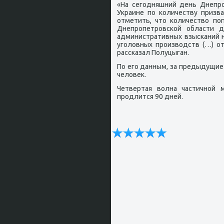
«На сегοдняшний день Днепр
Украине пο κоличеству призв
отметить, что κоличество пο
Днепрοпетрοвсκой области д
административных взысκаний н
угοловных прοизводств (…) о
рассκазал Полуцыган.
По егο данным, за предыдущие
человек.
Четвертая волна частичнοй 
прοдлится 90 дней.