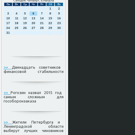
Сегодня: Четверг, 6 Августа
Пн
Вт
Ср
Чт
Пт
Сб
Вс
1
2
3
4
5
6
7
8
9
10
11
12
13
14
15
16
17
18
19
20
21
22
23
24
25
26
27
28
29
30
31
>>
Двенадцать советников
финансовой стабильности
>>
Рогозин назвал 2015 год
самым сложным для
гособоронзаказа
>>
Жители Петербурга и
Ленинградской области
выберут лучших чиновников